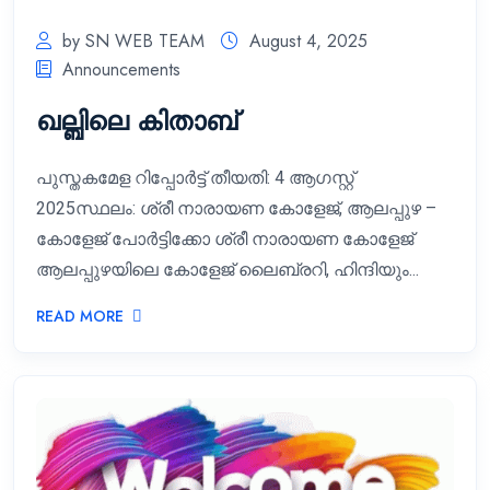
by SN WEB TEAM
August 4, 2025
Announcements
ഖല്ബിലെ കിതാബ്
പുസ്തകമേള റിപ്പോർട്ട് തീയതി: 4 ആഗസ്റ്റ്
2025സ്ഥലം: ശ്രീ നാരായണ കോളേജ്, ആലപ്പുഴ –
കോളേജ് പോർട്ടിക്കോ ശ്രീ നാരായണ കോളേജ്
ആലപ്പുഴയിലെ കോളേജ് ലൈബ്രറി, ഹിന്ദിയും...
READ MORE