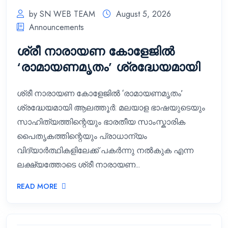
by SN WEB TEAM
August 5, 2026
Announcements
ശ്രീ നാരായണ കോളേജിൽ
‘രാമായണമൃതം’ ശ്രദ്ധേയമായി
ശ്രീ നാരായണ കോളേജിൽ ‘രാമായണമൃതം’
ശ്രദ്ധേയമായി ആലത്തൂർ: മലയാള ഭാഷയുടെയും
സാഹിത്യത്തിന്റെയും ഭാരതീയ സാംസ്കാരിക
പൈതൃകത്തിന്റെയും പ്രാധാന്യം
വിദ്യാർത്ഥികളിലേക്ക് പകർന്നു നൽകുക എന്ന
ലക്ഷ്യത്തോടെ ശ്രീ നാരായണ...
READ MORE