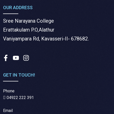
OUR ADDRESS
Sree Narayana College
Erattakulam P.O,Alathur
Vaniyampara Rd, Kavasseri-II- 678682.
GET IN TOUCH!
Phone
04922 222 391
Email